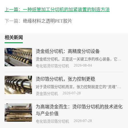
上一篇：
一种纸管加工分切机的加紧装置的制造方法
下一篇：
绝缘材料之透明PET胶片
相关新闻
烫金纸分切机：高精度分切设备
烫金纸分切机，正是这一关键工序的核心装备，它已
从简单的裁切工具，演变为集机械工程、材料学与自
2026-08-04
电化铝烫印箔分切机
动化控制于一体的高精度设备。
烫印箔分切机，张力控制更稳
对于烫印箔分切机而言，张力控制就是它的“灵魂”，
直接决定了分切卷材的松紧度、平整度，以及是否存
2026-07-28
烫金箔分切机
在拉伸变形、皱褶等“内伤”。
为高端烫金而生：烫印箔分切机的技术进化
与产业价值
2026-07-28
一台适配高端烫金产线的分切机，正是连接“箔材制
电化铝烫印箔分切机
造”与“完美印后”的精密桥梁。