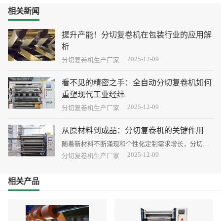
相关新闻
提升产能！分切复卷机在包装行业的应用解
析
2025-12-09
分切复卷机作为包装生产线上的核心设备之一，不仅
分切复卷机生产厂家
显著提高了生产效率，还通过智能化、自动化功能大
幅优化了生产流程。
看不见的精密之手：全自动分切复卷机如何
重塑现代工业经纬
2025-12-09
将宽幅的薄膜、纸张、无纺布、金属箔等卷材，按照
分切复卷机生产厂家
精确的尺寸分切，再重新卷绕成符合下游需求的成品
卷。
从原材料到成品：分切复卷机的关键作用
随着新材料不断涌现和个性化定制需求增长，分切复
卷技术正朝着更高精度、更大灵活性和更强智能化的
2025-12-09
分切复卷机生产厂家
方向发展。
相关产品