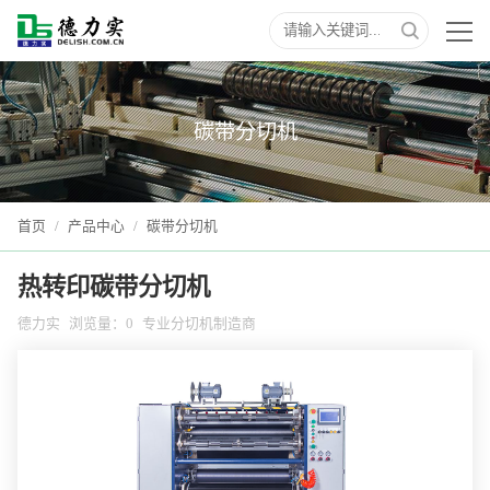
碳带分切机
首页
/
产品中心
/
碳带分切机
热转印碳带分切机
德力实
浏览量：
0
专业分切机制造商