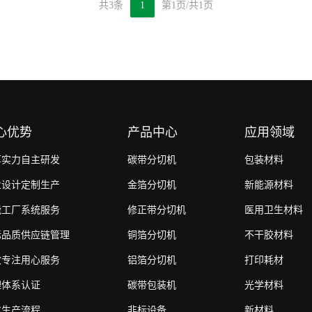
共3条
1
第1页/共1页
心优势
产品中心
应用领域
厚实力自主研发
碳带分切机
包装材料
业设计定制生产
金箔分切机
新能源材料
能工厂系统服务
修正带分切机
医用卫生材料
际品质供应链管理
铜箔分切机
不干胶材料
效专注用心服务
铝箔分切机
打印耗材
理体系认证
碳带包装机
光学材料
化生产流程
非标设备
新材料