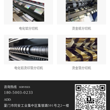
电化铝分切机
烫金纸分切机
电化铝烫印箔分切机
烫金箔分切机
咨询热线
SERVISES
180-5003-0233
ADD:
厦门市同安工业集中区集银路591号之2一楼