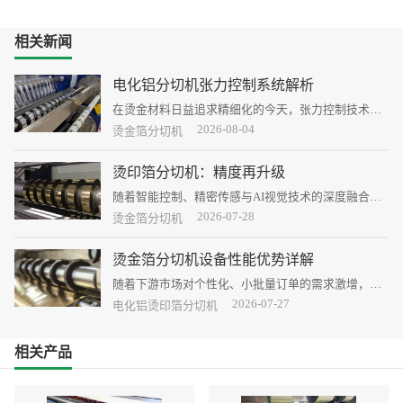
相关新闻
电化铝分切机张力控制系统解析
在烫金材料日益追求精细化的今天，张力控制技术已
成为分切设备竞争力的核心标尺。
2026-08-04
烫金箔分切机
烫印箔分切机：精度再升级
随着智能控制、精密传感与AI视觉技术的深度融合，
烫印箔分切机的精度正在经历一场质的飞跃，从“能
2026-07-28
烫金箔分切机
切”走向“精切”，行业标准被不断刷新。
烫金箔分切机设备性能优势详解
随着下游市场对个性化、小批量订单的需求激增，现
代烫金箔分切机的性能优势正从传统的“能切、切快”
2026-07-27
电化铝烫印箔分切机
向“切准、切稳、切省”全面升级。
相关产品