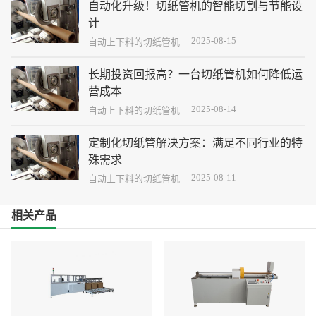
自动化升级！切纸管机的智能切割与节能设
计
2025-08-15
以下是关于切纸管机自动化升级中智能切割与节能设
自动上下料的切纸管机
计的系统化方案，涵盖技术创新点与实施路径：
长期投资回报高？一台切纸管机如何降低运
营成本
2025-08-14
对于一台切纸管机，可以通过以下方式优化运营成
自动上下料的切纸管机
本，从而提高投资回报率：
定制化切纸管解决方案：满足不同行业的特
殊需求
2025-08-11
我们的定制化切纸管解决方案针对不同行业的特殊需
自动上下料的切纸管机
求，提供专业化的切割服务和技术支持。
相关产品