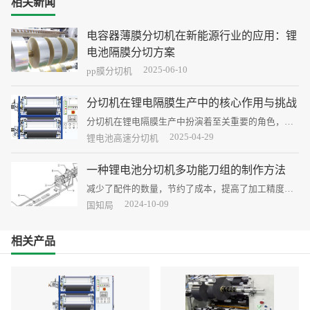
相关新闻
电容器薄膜分切机在新能源行业的应用：锂
电池隔膜分切方案
2025-06-10
电容器薄膜分切机在新能源行业（尤其是锂电池隔膜
pp膜分切机
制造）中扮演着关键角色，其高精度分切技术直接影
响到隔膜的质量和电池性能。
分切机在锂电隔膜生产中的核心作用与挑战
分切机在锂电隔膜生产中扮演着至关重要的角色，其
核心作用与面临的挑战直接关系到隔膜的质量、生产
2025-04-29
锂电池高速分切机
效率和电池性能。
一种锂电池分切机多功能刀组的制作方法
减少了配件的数量，节约了成本，提高了加工精度、
装配效率和装配精度，增强刀组通配性能，节约了使
2024-10-09
国知局
用空间。
相关产品