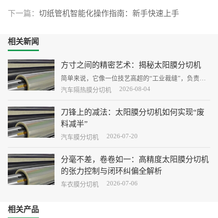
下一篇：
切纸管机智能化操作指南：新手快速上手
相关新闻
方寸之间的精密艺术：揭秘太阳膜分切机
简单来说，它像一位技艺高超的“工业裁缝”，负责将
宽幅的太阳膜母卷，精准地裁剪成市场所需的各种窄
2026-08-04
汽车隔热膜分切机
幅小卷。
刀锋上的减法：太阳膜分切机如何实现“废
料减半”
2026-07-20
“废料减半” 已不再是一句口号，而是成为衡量企业核
汽车膜分切机
心竞争力的硬指标。实现这一目标的关键，正在于分
切环节这场从设备到工艺的精密革命。
分毫不差，卷卷如一：高精度太阳膜分切机
的张力控制与闭环纠偏全解析
2026-07-06
它若失之毫厘，终端产品便差之千里。本文将深入解
车衣膜分切机
析高精度太阳膜分切机的两大核心支柱：张力控制与
闭环纠偏。
相关产品