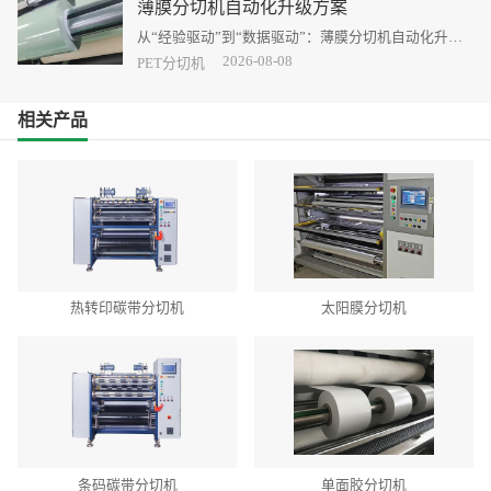
薄膜分切机自动化升级方案
从“经验驱动”到“数据驱动”：薄膜分切机自动化升级
的路径与价值
2026-08-08
PET分切机
相关产品
热转印碳带分切机
太阳膜分切机
条码碳带分切机
单面胶分切机