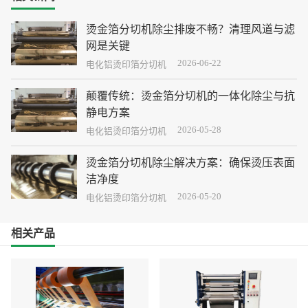
烫金箔分切机除尘排废不畅？清理风道与滤
网是关键
2026-06-22
在烫金箔分切过程中，除尘系统排废能力下降，粉尘
电化铝烫印箔分切机
堆积，影响产品质量和设备运行。切断污染源头，清
理风道与滤网，恢复系统排废能力。
颠覆传统：烫金箔分切机的一体化除尘与抗
静电方案
2026-05-28
从“源头抑制+过程收集+系统反馈”三个维度彻底攻克
电化铝烫印箔分切机
烫金箔分切痛点。
烫金箔分切机除尘解决方案：确保烫压表面
洁净度
2026-05-20
本文将围绕烫金箔分切机除尘难点，提供系统化的解
电化铝烫印箔分切机
决方案，帮助企业提升烫压表面洁净度。
相关产品