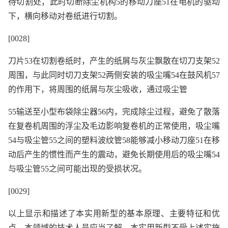
待切割处，此时切断除尘机构5的移动刀座51在电机的驱动
下，横向移动对卷纸进行切割。
[0028]
刀片53在切割卷纸时，产生的纸屑与灰尘飘散在切刀支架52
周围，与此同时切刀支架52两侧安装的吸尘嘴54在鼓风机57
的作用下，将周围的纸屑与灰尘吸收，通过吸尘管
55输送至小型布袋除尘器56内，完成除尘过程，避免了散落
在复卷机周围的浮尘及毛边影响复卷机的正常使用，吸尘嘴
54与吸尘管55之间的塑料波纹管58能够减小移动刀座51在移
动后产生的惯性而产生的震动，避免长期使用后的吸尘嘴54
与吸尘管55之间可能出现的受损状况。
[0029]
以上显示和描述了本实用新型的基本原理、主要特征和优
点。本领域的技术人员应当了解，本实用新型不受上述实施