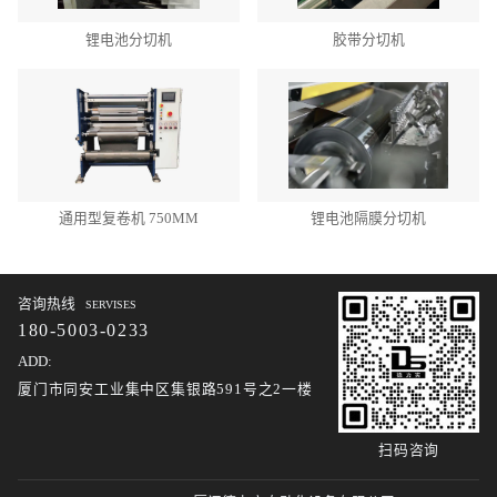
锂电池分切机
胶带分切机
通用型复卷机 750MM
锂电池隔膜分切机
咨询热线
SERVISES
180-5003-0233
ADD:
厦门市同安工业集中区集银路591号之2一楼
扫码咨询