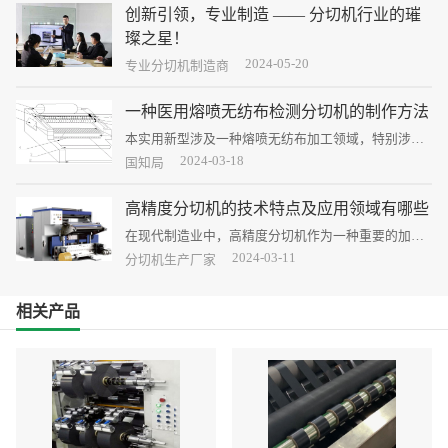
创新引领，专业制造 —— 分切机行业的璀
璨之星！
2024-05-20
自创立以来，德力实始终致力于打造全球领先的分切
专业分切机制造商
设备，以创新技术、优质产品和专业服务赢得了广泛
赞誉。
一种医用熔喷无纺布检测分切机的制作方法
本实用新型涉及一种熔喷无纺布加工领域，特别涉及
一种医用熔喷无纺布检测分切机。背景技术：1)目前
2024-03-18
国知局
通过对加入驻极体的熔喷无纺布进行静电处理，可用
于口罩，呼吸机等空气过滤产品。其原理主要是物理
高精度分切机的技术特点及应用领域有哪些
过滤大颗粒物质
在现代制造业中，高精度分切机作为一种重要的加工
设备，广泛应用于各种领域，如电子、光电、半导体
2024-03-11
分切机生产厂家
等行业。其高度精确的切割能力和稳定的性能，为产
品的制造和加工提供了可靠的支持，推动了工业技术
相关产品
的发展。技术特点