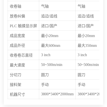
收卷轴
气轴
气轴
放卷纠偏
追边/追线
追边/追线
PLC 触摸显示屏
进口/国产
进口/国产
成品宽度
最小20mm
最小20mm
成品外径
最大600mm
最大350mm
3 inch
3 inch
收卷卷芯直径
50~500m/min
50~500m/min
最大速度
分切刀
圆刀
圆刀
接料架
手动
手动
3800*3400*2000mm
3800*3400*2000
机器尺寸